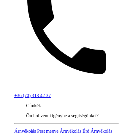
+36 (70) 313 42 37
Címkék
Ön hol venni igénybe a segítségünket?
Árnyékolás Pest megye
Árnyékolás Érd
Árnyékolás