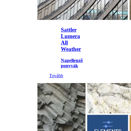
Sattler
Lumera
All
Weather
Napellenző
ponyvák
Tovább