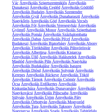
Vác
Árnyékolás Szigetszentmiklós
Árnyékolás
Dunakeszi
Árnyékolás Cegléd
Árnyékolás Gödöllő
Árnyékolás Budaörs
Árnyékolás Szentendre
Árnyékolás Gyál
Árnyékolás Dunaharaszti
Árnyékolás
Nagykőrös
Árnyékolás Göd
Árnyékolás Vecsés
Árnyékolás Fót
Árnyékolás Veresegyház
Árnyékolás
Gyömrő
Árnyékolás Monor
Árnyékolás Szigethalom
Árnyékolás Pomáz
Árnyékolás Százhalombatta
Árnyékolás Dabas
Árnyékolás Pécel
Árnyékolás
Budakeszi
Árnyékolás Biatorbágy
Árnyékolás Abony
Árnyékolás Törökbálint
Árnyékolás Pilisvörösvár
Árnyékolás Albertirsa
Árnyékolás Kistarcsa
Árnyékolás Üllő
Árnyékolás Halásztelek
Árnyékolás
Maglód
Árnyékolás Pilis
Árnyékolás Nagykáta
Árnyékolás Budakalász
Árnyékolás Isaszeg
Árnyékolás Diósd
Árnyékolás Solymár
Árnyékolás
Kerepes
Árnyékolás Ráckeve
Árnyékolás Tököl
Árnyékolás Tárnok
Árnyékolás Csömör
Árnyékolás
Ócsa
Árnyékolás Erdőkertes
Árnyékolás
Kiskunlacháza
Árnyékolás Dunavarsány
Árnyékolás
Nagykovácsi
Árnyékolás Piliscsaba
Árnyékolás
Sülysáp
Árnyékolás Üröm
Árnyékolás Páty
Árnyékolás Őrbottyán
Árnyékolás Mogyoród
Árnyékolás Tura
Árnyékolás Taksony
Árnyékolás
Nagytarcsa
Árnyékolás Szada
Árnyékolás Tahitótfalu