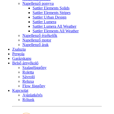
Napellenző ponyva
Sattler Elements Solids
Sattler Elements Stripes
Sattler Urban Design
Sattler Lumera
Sattler Lumera All Weather
Sattler Elements All Weather
Napellenző érzékelők
Napellenző motor
Napellenző árak
Zsaluzia
Pergola
Garázskapu
Belső árnyékoló
Szalagfüggőny
Roletta
Sávroló
Reluxa
Flow függőny
Kapcsolat
Ajánlatkérés
Rólunk