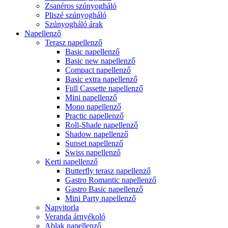
Zsanéros szúnyogháló
Pliszé szúnyogháló
Szúnyogháló árak
Napellenző
Terasz napellenző
Basic napellenző
Basic new napellenző
Compact napellenző
Basic extra napellenző
Full Cassette napellenző
Mini napellenző
Mono napellenző
Practic napellenző
Roll-Shade napellenző
Shadow napellenző
Sunset napellenző
Swiss napellenző
Kerti napellenző
Butterfly terasz napellenző
Gastro Romantic napellenző
Gastro Basic napellenző
Mini Party napellenző
Napvitorla
Veranda árnyékoló
Ablak napellenző