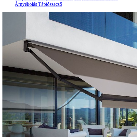
Árnyékolás Tápiószecső