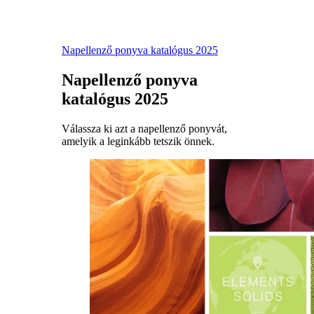
Napellenző ponyva katalógus 2025
Napellenző ponyva
katalógus 2025
Válassza ki azt a napellenző ponyvát,
amelyik a leginkább tetszik önnek.