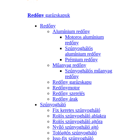
Redőny
garázskapuk
Redőny
Alumínium redőny
Motoros alumínium
redőny
Szúnyoghálós
alumínium redőny
Prémium redőny
Műanyag redőny
Szúnyoghálós műanyag
redőny
Redőny garázskapu
Redőnymotor
Redőny szerelés
Redőny árak
Szúnyogháló
Fix keretes szúnyogháló
Rolós szúnyogháló ablakra
Rolós szúnyogháló ajtóra
Nyíló szúnyogháló ajtó
Tolóajtós szúnyogháló
Isso-fix szúnyogháló