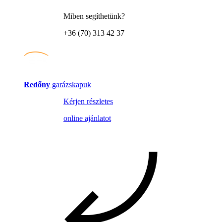
Miben segíthetünk?
+36 (70) 313 42 37
Redőny
garázskapuk
Kérjen részletes
online ajánlatot