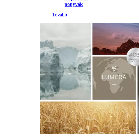
ponyvák
Tovább