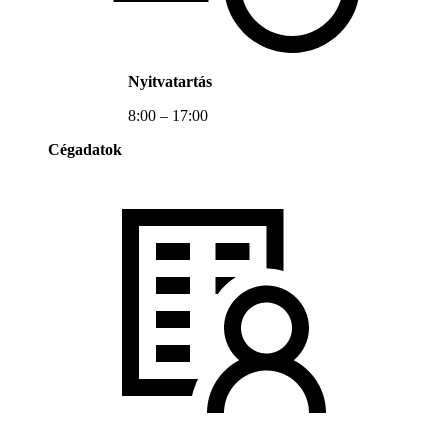
Nyitvatartás
8:00 – 17:00
Cégadatok