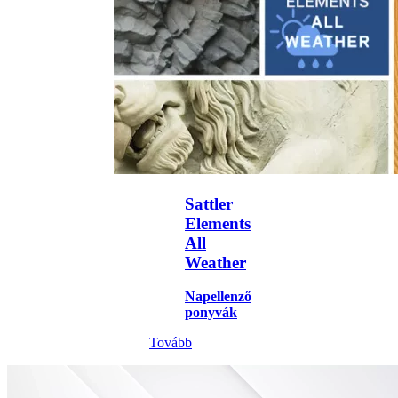
Sattler
Elements
All
Weather
Napellenző
ponyvák
Tovább