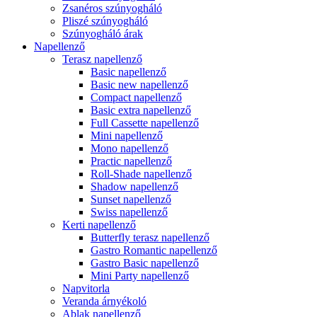
Zsanéros szúnyogháló
Pliszé szúnyogháló
Szúnyogháló árak
Napellenző
Terasz napellenző
Basic napellenző
Basic new napellenző
Compact napellenző
Basic extra napellenző
Full Cassette napellenző
Mini napellenző
Mono napellenző
Practic napellenző
Roll-Shade napellenző
Shadow napellenző
Sunset napellenző
Swiss napellenző
Kerti napellenző
Butterfly terasz napellenző
Gastro Romantic napellenző
Gastro Basic napellenző
Mini Party napellenző
Napvitorla
Veranda árnyékoló
Ablak napellenző