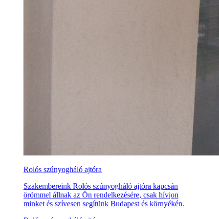
Rolós szúnyogháló ajtóra
Szakembereink Rolós szúnyogháló ajtóra kapcsán
örömmel állnak az Ön rendelkezésére, csak hívjon
minket és szívesen segítünk Budapest és környékén.