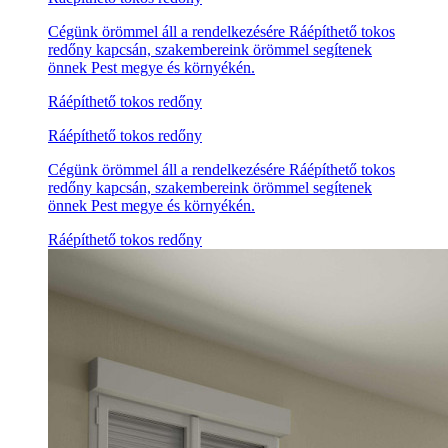
Cégünk örömmel áll a rendelkezésére Ráépíthető tokos
redőny kapcsán, szakembereink örömmel segítenek
önnek Pest megye és környékén.
Ráépíthető tokos redőny
Ráépíthető tokos redőny
Cégünk örömmel áll a rendelkezésére Ráépíthető tokos
redőny kapcsán, szakembereink örömmel segítenek
önnek Pest megye és környékén.
Ráépíthető tokos redőny