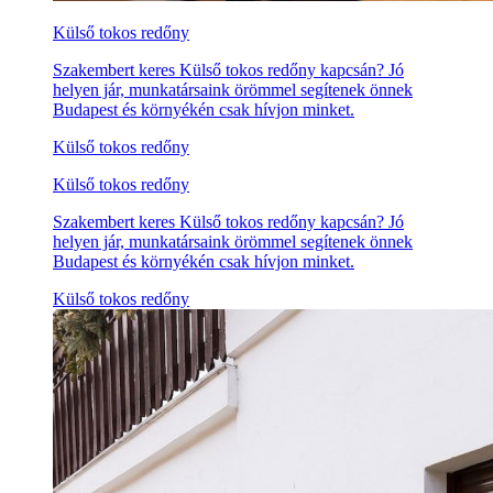
Külső tokos redőny
Szakembert keres Külső tokos redőny kapcsán? Jó
helyen jár, munkatársaink örömmel segítenek önnek
Budapest és környékén csak hívjon minket.
Külső tokos redőny
Külső tokos redőny
Szakembert keres Külső tokos redőny kapcsán? Jó
helyen jár, munkatársaink örömmel segítenek önnek
Budapest és környékén csak hívjon minket.
Külső tokos redőny