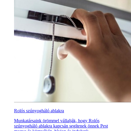
Rolós szúnyogháló ablakra
Munkatársaink örömmel vállalják, hogy Rolós
szúnyogháló ablakra kapcsán segítenek önnek Pest