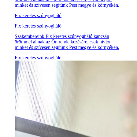
minket és szívesen segítünk Pest megye és környékén.
Fix keretes szúnyogháló
Fix keretes szúnyogháló
Szakembereink Fix keretes szúnyogháló kapcsán
örömmel állnak az Ön rendelkezésére, csak hívjon
minket és szívesen segítünk Pest megye és környékén.
Fix keretes szúnyogháló