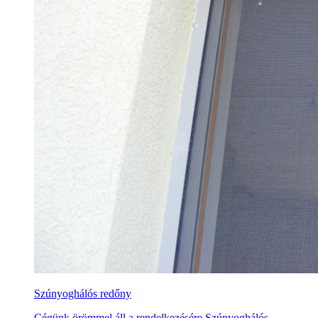
Szúnyoghálós redőny
Cégünk örömmel áll a rendelkezésére Szúnyoghálós