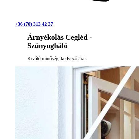
+36 (70) 313 42 37
Árnyékolás Cegléd -
Szúnyogháló
Kiváló minőség, kedvező árak