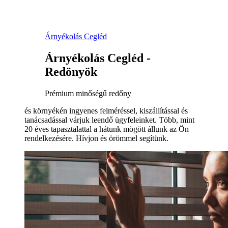
Árnyékolás Cegléd
Árnyékolás Cegléd -
Redönyök
Prémium minőségű redőny
és környékén ingyenes felméréssel, kiszállítással és
tanácsadással várjuk leendő ügyfeleinket. Több, mint
20 éves tapasztalattal a hátunk mögött állunk az Ön
rendelkezésére. Hívjon és örömmel segítünk.