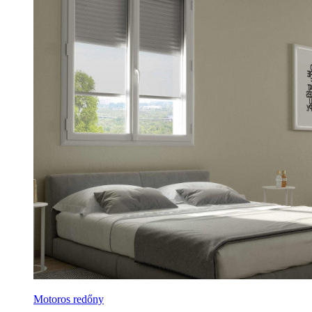
Motoros redőny