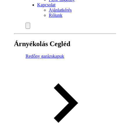
Kapcsolat
Ajánlatkérés
Rólunk
Árnyékolás Cegléd
Redőny garázskapuk