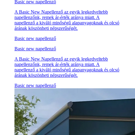
Basic new napellenző
A Basic New Napellenző az egyik legkedveltebb
napellenzőnk, remek ár-érték aránya miatt. A
napellenző a kiváló minőségű alapanyagoknak és olcsó
árának köszönheti népszerűségét.
Basic new napellenző
Basic new napellenző
A Basic New Napellenző az egyik legkedveltebb
napellenzőnk, remek ár-érték aránya miatt. A
napellenző a kiváló minőségű alapanyagoknak és olcsó
árának köszönheti népszerűségét.
Basic new napellenző