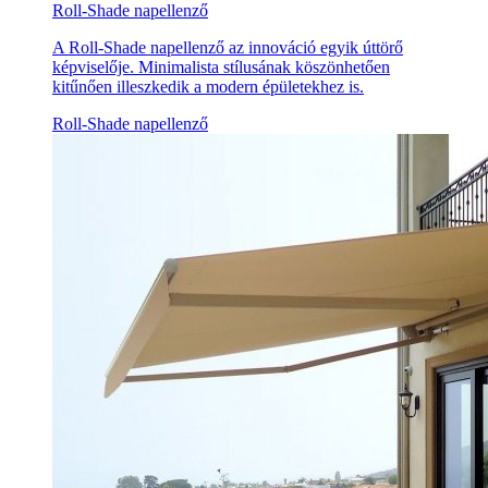
Roll-Shade napellenző
A Roll-Shade napellenző az innováció egyik úttörő
képviselője. Minimalista stílusának köszönhetően
kitűnően illeszkedik a modern épületekhez is.
Roll-Shade napellenző