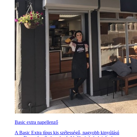
Basic extra napellenző
A Basic Extra típus kis szélességű, nagyobb kinyúlású