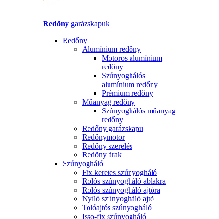
Redőny
garázskapuk
Redőny
Alumínium redőny
Motoros alumínium
redőny
Szúnyoghálós
alumínium redőny
Prémium redőny
Műanyag redőny
Szúnyoghálós műanyag
redőny
Redőny garázskapu
Redőnymotor
Redőny szerelés
Redőny árak
Szúnyogháló
Fix keretes szúnyogháló
Rolós szúnyogháló ablakra
Rolós szúnyogháló ajtóra
Nyíló szúnyogháló ajtó
Tolóajtós szúnyogháló
Isso-fix szúnyogháló