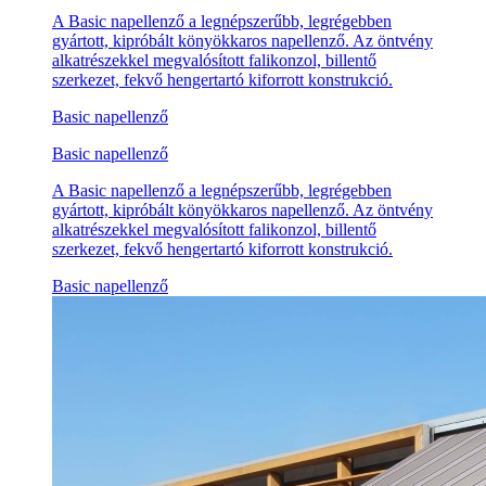
A Basic napellenző a legnépszerűbb, legrégebben
gyártott, kipróbált könyökkaros napellenző. Az öntvény
alkatrészekkel megvalósított falikonzol, billentő
szerkezet, fekvő hengertartó kiforrott konstrukció.
Basic napellenző
Basic napellenző
A Basic napellenző a legnépszerűbb, legrégebben
gyártott, kipróbált könyökkaros napellenző. Az öntvény
alkatrészekkel megvalósított falikonzol, billentő
szerkezet, fekvő hengertartó kiforrott konstrukció.
Basic napellenző