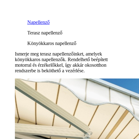
Napellenző
Terasz napellenző
Könyökkaros napellenző
Ismerje meg terasz napellenzőinket, amelyek
könyökkaros napellenzők. Rendelhető beépített
motorral és érzékelőkkel, így akkár okosotthon
rendszerbe is beköthető a vezérlése.