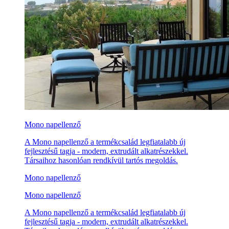
Mono napellenző
A Mono napellenző a termékcsalád legfiatalabb új
fejlesztésű tagja - modern, extrudált alkatrészekkel.
Társaihoz hasonlóan rendkívül tartós megoldás.
Mono napellenző
Mono napellenző
A Mono napellenző a termékcsalád legfiatalabb új
fejlesztésű tagja - modern, extrudált alkatrészekkel.