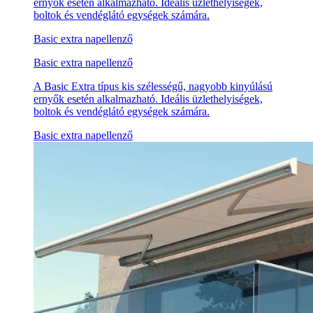
ernyők esetén alkalmazható. Ideális üzlethelyiségek,
boltok és vendéglátó egységek számára.
Basic extra napellenző
Basic extra napellenző
A Basic Extra típus kis szélességű, nagyobb kinyúlású
ernyők esetén alkalmazható. Ideális üzlethelyiségek,
boltok és vendéglátó egységek számára.
Basic extra napellenző