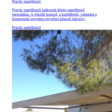
Practic napellenző
Practic napellenző balkonok légies napellenző
megoldása. A rögzítő konzol, a karbillentő, valamint a
hengertartó egyetlen egységet képező öntvény.
Practic napellenző