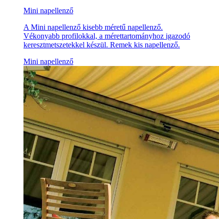
Mini napellenző
A Mini napellenző kisebb méretű napellenző.
Vékonyabb profilokkal, a mérettartományhoz igazodó
keresztmetszetekkel készül. Remek kis napellenző.
Mini napellenző