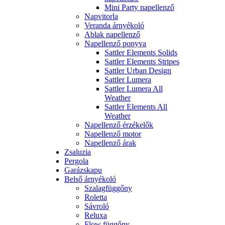
Mini Party napellenző
Napvitorla
Veranda árnyékoló
Ablak napellenző
Napellenző ponyva
Sattler Elements Solids
Sattler Elements Stripes
Sattler Urban Design
Sattler Lumera
Sattler Lumera All
Weather
Sattler Elements All
Weather
Napellenző érzékelők
Napellenző motor
Napellenző árak
Zsaluzia
Pergola
Garázskapu
Belső árnyékoló
Szalagfüggőny
Roletta
Sávroló
Reluxa
Flow függőny