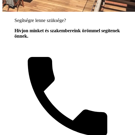
Segítségre lenne szüksége?
Hívjon minket és szakembereink örömmel segítenek
önnek.