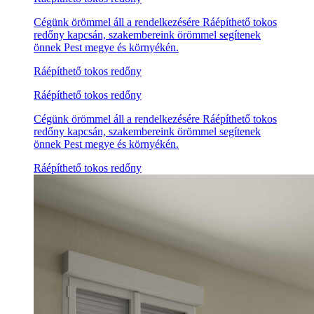
Cégünk örömmel áll a rendelkezésére Ráépíthető tokos
redőny kapcsán, szakembereink örömmel segítenek
önnek Pest megye és környékén.
Ráépíthető tokos redőny
Ráépíthető tokos redőny
Cégünk örömmel áll a rendelkezésére Ráépíthető tokos
redőny kapcsán, szakembereink örömmel segítenek
önnek Pest megye és környékén.
Ráépíthető tokos redőny