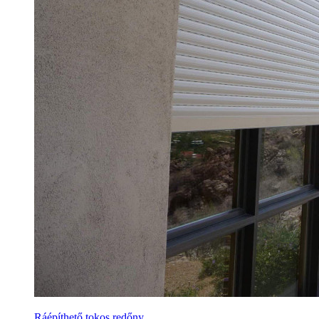
Ráépíthető tokos redőny