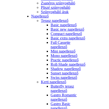
Zsanéros szúnyogháló
Pliszé szúnyogháló
Szúnyogháló árak
Napellenző
Terasz napellenző
Basic napellenző
Basic new napellenző
Compact napellenző
Basic extra napellenző
Full Cassette
napellenző
Mini napellenző
Mono napellenző
Practic napellenző
Roll-Shade napellenző
Shadow napellenző
Sunset napellenző
Swiss napellenző
Kerti napellenző
Butterfly terasz
napellenző
Gastro Romantic
napellenző
Gastro Basic
napellenző