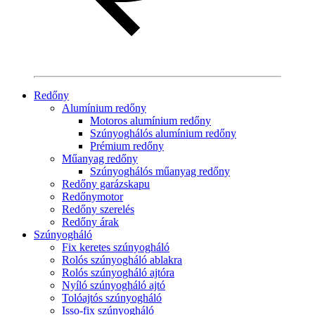
Redőny
Alumínium redőny
Motoros alumínium redőny
Szúnyoghálós alumínium redőny
Prémium redőny
Műanyag redőny
Szúnyoghálós műanyag redőny
Redőny garázskapu
Redőnymotor
Redőny szerelés
Redőny árak
Szúnyogháló
Fix keretes szúnyogháló
Rolós szúnyogháló ablakra
Rolós szúnyogháló ajtóra
Nyíló szúnyogháló ajtó
Tolóajtós szúnyogháló
Isso-fix szúnyogháló