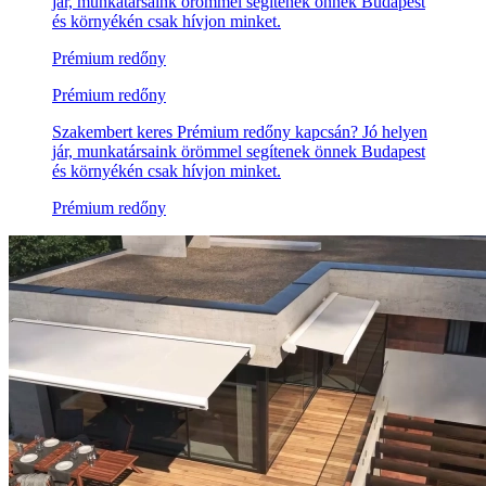
jár, munkatársaink örömmel segítenek önnek Budapest
és környékén csak hívjon minket.
Prémium redőny
Prémium redőny
Szakembert keres Prémium redőny kapcsán? Jó helyen
jár, munkatársaink örömmel segítenek önnek Budapest
és környékén csak hívjon minket.
Prémium redőny