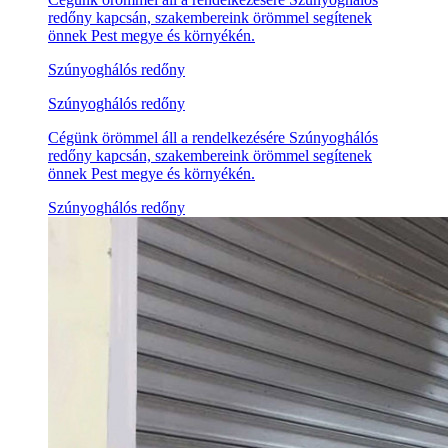
redőny kapcsán, szakembereink örömmel segítenek
önnek Pest megye és környékén.
Szúnyoghálós redőny
Szúnyoghálós redőny
Cégünk örömmel áll a rendelkezésére Szúnyoghálós
redőny kapcsán, szakembereink örömmel segítenek
önnek Pest megye és környékén.
Szúnyoghálós redőny