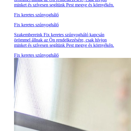
minket és szívesen segítünk Pest megye és környékén.
Fix keretes szúnyogháló
Fix keretes szúnyogháló
Szakembereink Fix keretes szúnyogháló kapcsán
örömmel állnak az Ön rendelkezésére, csak hívjon
minket és szívesen segítünk Pest megye és környékén.
Fix keretes szúnyogháló