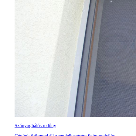
Szúnyoghálós redőny
Cégünk örömmel áll a rendelkezésére Szúnyoghálós