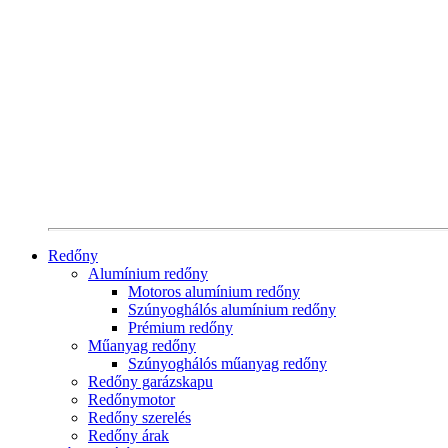
Redőny
Alumínium redőny
Motoros alumínium redőny
Szúnyoghálós alumínium redőny
Prémium redőny
Műanyag redőny
Szúnyoghálós műanyag redőny
Redőny garázskapu
Redőnymotor
Redőny szerelés
Redőny árak