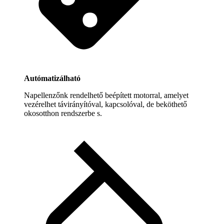
Autómatizálható
Napellenzőnk rendelhető beépített motorral, amelyet
vezérelhet távirányítóval, kapcsolóval, de beköthető
okosotthon rendszerbe s.