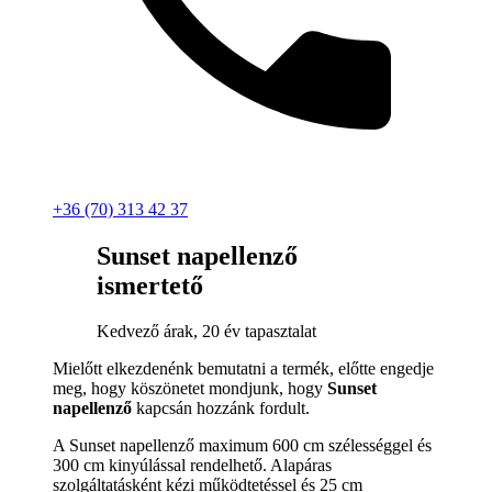
+36 (70) 313 42 37
Sunset napellenző
ismertető
Kedvező árak, 20 év tapasztalat
Mielőtt elkezdenénk bemutatni a termék, előtte engedje
meg, hogy köszönetet mondjunk, hogy
Sunset
napellenző
kapcsán hozzánk fordult.
A Sunset napellenző maximum 600 cm szélességgel és
300 cm kinyúlással rendelhető. Alapáras
szolgáltatásként kézi működtetéssel és 25 cm