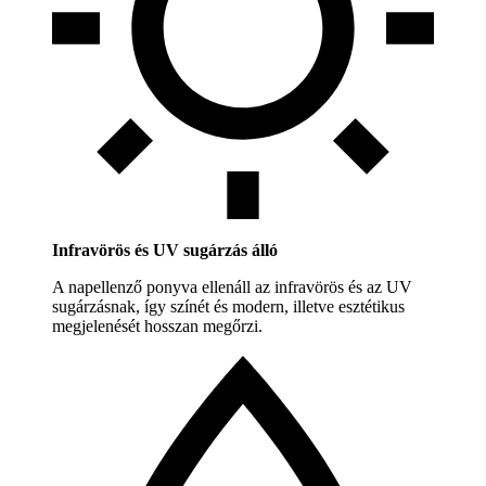
Infravörös és UV sugárzás álló
A napellenző ponyva ellenáll az infravörös és az UV
sugárzásnak, így színét és modern, illetve esztétikus
megjelenését hosszan megőrzi.