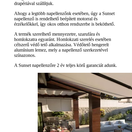
drapériával szállítjuk.
Ahogy a legtöbb napellenzőnk esetében, úgy a Sunset
napellenző is rendelhető beépített motorral és
érzékelőkkel, így okos otthon rendszerbe is beköthető.
A termék szerelhető mennyezetre, szarufára és
homlokzatra egyaránt. Homlokzati szerelés esetében
célszerű védő tető alkalmazása. Védőtető hengerelt
alumínium lemez, mely a napellenző szerkezetével
színazonos.
A Sunset napellenzőre 2 év teljes körű garanciát adunk.