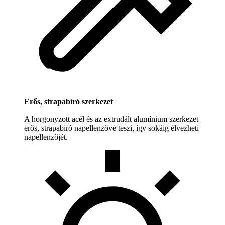
Erős, strapabíró szerkezet
A horgonyzott acél és az extrudált alumínium szerkezet
erős, strapabíró napellenzővé teszi, így sokáig élvezheti
napellenzőjét.