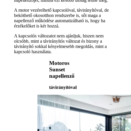
napellenzőjét, mintha ezt később utólag tenné meg.
A motor vezérelhető kapcsolóval, távirányítóval, de
beköthető okosotthon rendszerbe is, sőt maga a
napellenző működése automatizálható is, hogy ha
érzékelőket is kér hozzá.
A kapcsolós változatot nem ajánljuk, hiszen nem
olcsóbb, mint a távirányítós változat és bizony a
távirányító sokkal kényelmesebb megoldás, mint a
kapcsoló használata.
Motoros
Sunset
napellenző
távirányítóval