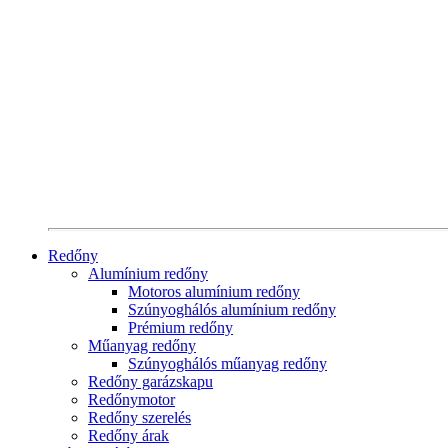
Redőny
Alumínium redőny
Motoros alumínium redőny
Szúnyoghálós alumínium redőny
Prémium redőny
Műanyag redőny
Szúnyoghálós műanyag redőny
Redőny garázskapu
Redőnymotor
Redőny szerelés
Redőny árak