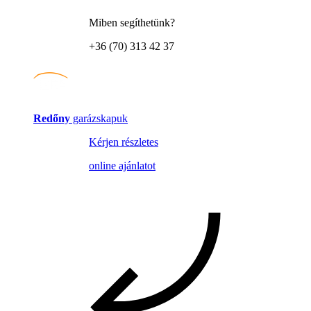
Miben segíthetünk?
+36 (70) 313 42 37
Redőny
garázskapuk
Kérjen részletes
online ajánlatot