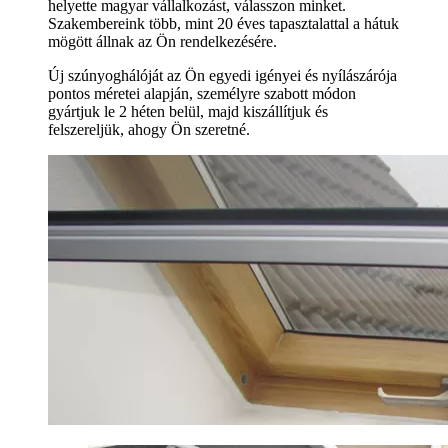
helyette magyar vállalkozást, válasszon minket.
Szakembereink több, mint 20 éves tapasztalattal a hátuk
mögött állnak az Ön rendelkezésére.
Új szúnyoghálóját az Ön egyedi igényei és nyílászárója
pontos méretei alapján, személyre szabott módon
gyártjuk le 2 héten belül, majd kiszállítjuk és
felszereljük, ahogy Ön szeretné.