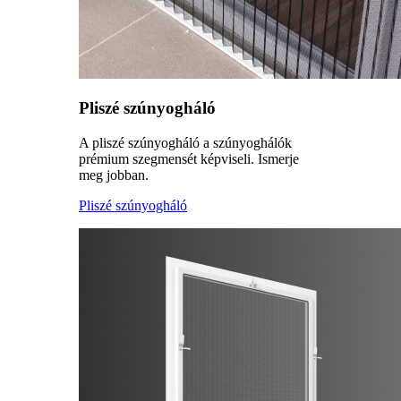
Pliszé szúnyogháló
A pliszé szúnyogháló a szúnyoghálók
prémium szegmensét képviseli. Ismerje
meg jobban.
Pliszé szúnyogháló