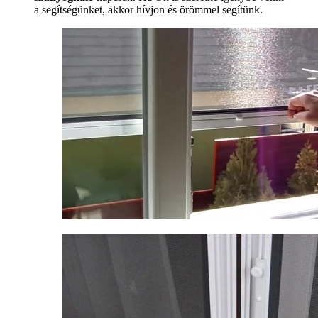
a segítségünket, akkor hívjon és örömmel segítünk.