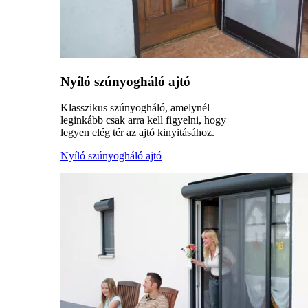
Nyíló szúnyogháló ajtó
Klasszikus szúnyogháló, amelynél
leginkább csak arra kell figyelni, hogy
legyen elég tér az ajtó kinyitásához.
Nyíló szúnyogháló ajtó