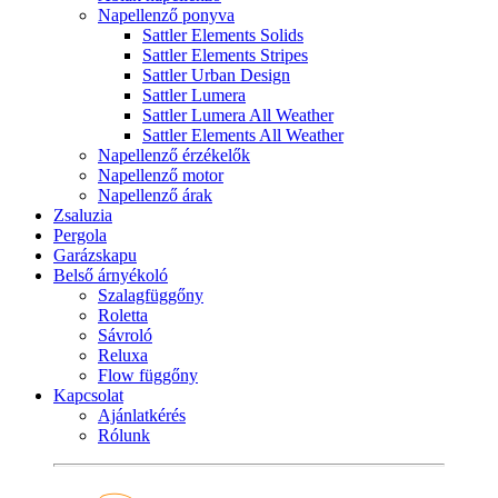
Napellenző ponyva
Sattler Elements Solids
Sattler Elements Stripes
Sattler Urban Design
Sattler Lumera
Sattler Lumera All Weather
Sattler Elements All Weather
Napellenző érzékelők
Napellenző motor
Napellenző árak
Zsaluzia
Pergola
Garázskapu
Belső árnyékoló
Szalagfüggőny
Roletta
Sávroló
Reluxa
Flow függőny
Kapcsolat
Ajánlatkérés
Rólunk