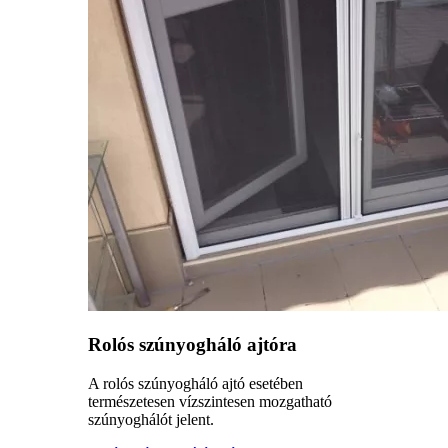
Rolós szúnyogháló ajtóra
A rolós szúnyogháló ajtó esetében
természetesen vízszintesen mozgatható
szúnyoghálót jelent.