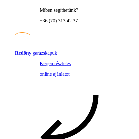
Miben segíthetünk?
+36 (70) 313 42 37
Redőny
garázskapuk
Kérjen részletes
online ajánlatot