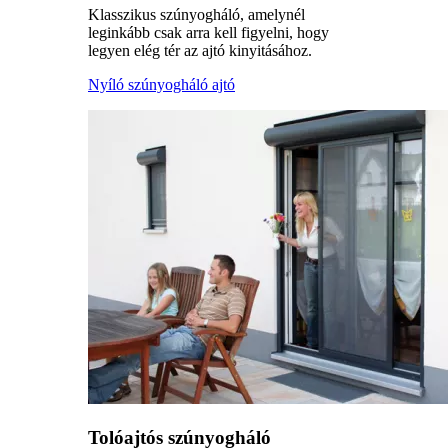
Klasszikus szúnyogháló, amelynél
leginkább csak arra kell figyelni, hogy
legyen elég tér az ajtó kinyitásához.
Nyíló szúnyogháló ajtó
Tolóajtós szúnyogháló