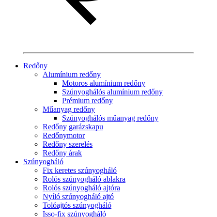
Redőny
Alumínium redőny
Motoros alumínium redőny
Szúnyoghálós alumínium redőny
Prémium redőny
Műanyag redőny
Szúnyoghálós műanyag redőny
Redőny garázskapu
Redőnymotor
Redőny szerelés
Redőny árak
Szúnyogháló
Fix keretes szúnyogháló
Rolós szúnyogháló ablakra
Rolós szúnyogháló ajtóra
Nyíló szúnyogháló ajtó
Tolóajtós szúnyogháló
Isso-fix szúnyogháló