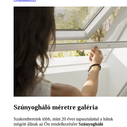
Szúnyogháló méretre galéria
Szakembereink több, mint 20 éves tapasztalattal a hátuk
mögött állnak az Ön rendelkezésére
Szúnyogháló