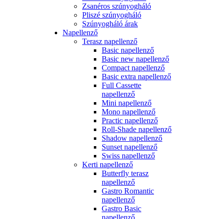
Zsanéros szúnyogháló
Pliszé szúnyogháló
Szúnyogháló árak
Napellenző
Terasz napellenző
Basic napellenző
Basic new napellenző
Compact napellenző
Basic extra napellenző
Full Cassette
napellenző
Mini napellenző
Mono napellenző
Practic napellenző
Roll-Shade napellenző
Shadow napellenző
Sunset napellenző
Swiss napellenző
Kerti napellenző
Butterfly terasz
napellenző
Gastro Romantic
napellenző
Gastro Basic
napellenző