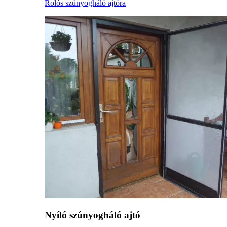
Rolós szúnyogháló ajtóra
Nyíló szúnyogháló ajtó