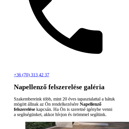
+36 (70) 313 42 37
Napellenző felszerelése galéria
Szakembereink több, mint 20 éves tapasztalattal a hátuk
mögött állnak az Ön rendelkezésére
Napellenző
felszerelése
kapcsán. Ha Ön is szeretné igénybe venni
a segítségünket, akkor hívjon és örömmel segítünk.