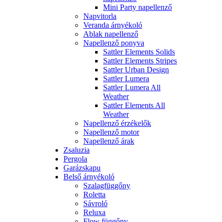
Mini Party napellenző
Napvitorla
Veranda árnyékoló
Ablak napellenző
Napellenző ponyva
Sattler Elements Solids
Sattler Elements Stripes
Sattler Urban Design
Sattler Lumera
Sattler Lumera All
Weather
Sattler Elements All
Weather
Napellenző érzékelők
Napellenző motor
Napellenző árak
Zsaluzia
Pergola
Garázskapu
Belső árnyékoló
Szalagfüggőny
Roletta
Sávroló
Reluxa
Flow függőny