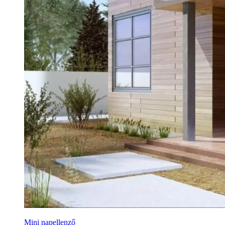
Mini napellenző