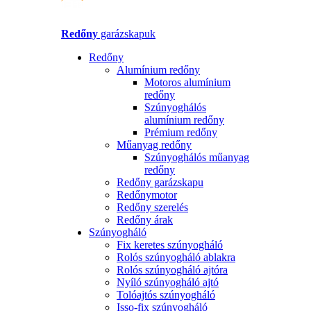
Redőny
garázskapuk
Redőny
Alumínium redőny
Motoros alumínium
redőny
Szúnyoghálós
alumínium redőny
Prémium redőny
Műanyag redőny
Szúnyoghálós műanyag
redőny
Redőny garázskapu
Redőnymotor
Redőny szerelés
Redőny árak
Szúnyogháló
Fix keretes szúnyogháló
Rolós szúnyogháló ablakra
Rolós szúnyogháló ajtóra
Nyíló szúnyogháló ajtó
Tolóajtós szúnyogháló
Isso-fix szúnyogháló