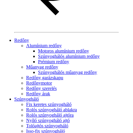
Redőny
Alumínium redőny
Motoros alumínium redőny
Szúnyoghálós alumínium redőny
Prémium redőny
Műanyag redőny
Szúnyoghálós műanyag redőny
Redőny garázskapu
Redőnymotor
Redőny szerelés
Redőny árak
Szúnyogháló
Fix keretes szúnyogháló
Rolós szúnyogháló ablakra
Rolós szúnyogháló ajtóra
Nyíló szúnyogháló ajtó
Tolóajtós szúnyogháló
Isso-fix szúnyogháló