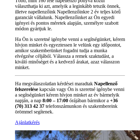
Több, mint 160 féle napellenző ponyva közül
választhatja ki azt, amelyik a leginkább tetszik önnek,
illetve napellenzőink Napellenzőinkre 2 év teljes körű
garanciát vállalunk. Napellenzőinket az Ön egyedi
igényei és pontos méretek alapján, személyre szabott
módon gyártjuk le.
Ha Ön is szeretné igénybe venni a segítségünket, kérem
hívjon minket és egyeztessen le velünk egy időpontot,
amikor szakemberünket fogadni tudja a munka
elvégzése céljából. Válassza a remek szaktudást, a
kiváló minőséget és a kedvező árakat, azaz válasszon
minket.
Ha megválaszolatlan kérdései maradtak
Napellenző
felszerelése
kapcsán vagy Ön is szeretné igénybe venni
a segítségünket kérem hívjon minket az év bármelyik
napján, a nap
8:00 – 17:00
órájában bármikor a
+36
(70) 313 42 37
telefonszámunkon és szakembereink
örömmel segítenek.
Ajánlatkérés