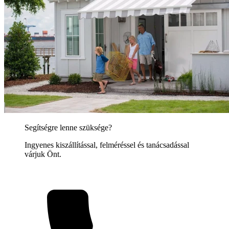
Segítségre lenne szüksége?
Ingyenes kiszállítással, felméréssel és tanácsadással
várjuk Önt.