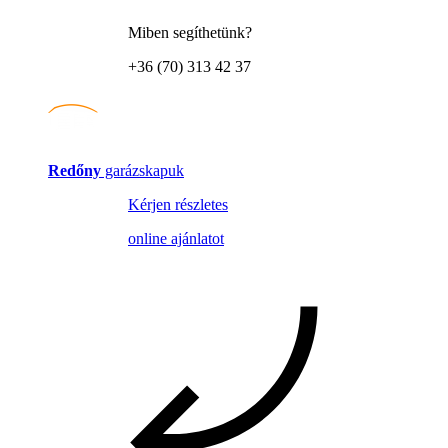
Miben segíthetünk?
+36 (70) 313 42 37
Redőny
garázskapuk
Kérjen részletes
online ajánlatot