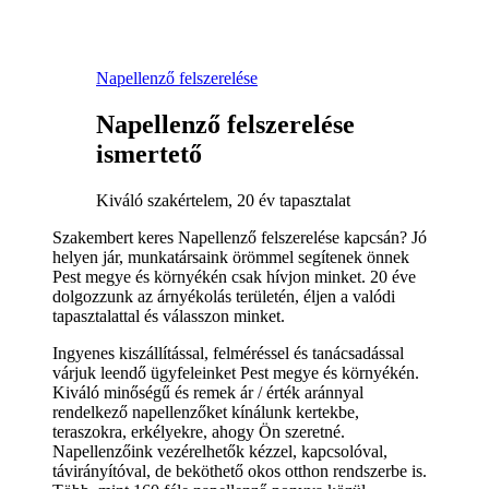
Napellenző felszerelése
Napellenző felszerelése
ismertető
Kiváló szakértelem, 20 év tapasztalat
Szakembert keres Napellenző felszerelése kapcsán? Jó
helyen jár, munkatársaink örömmel segítenek önnek
Pest megye és környékén csak hívjon minket. 20 éve
dolgozzunk az árnyékolás területén, éljen a valódi
tapasztalattal és válasszon minket.
Ingyenes kiszállítással, felméréssel és tanácsadással
várjuk leendő ügyfeleinket Pest megye és környékén.
Kiváló minőségű és remek ár / érték aránnyal
rendelkező napellenzőket kínálunk kertekbe,
teraszokra, erkélyekre, ahogy Ön szeretné.
Napellenzőink vezérelhetők kézzel, kapcsolóval,
távirányítóval, de beköthető okos otthon rendszerbe is.