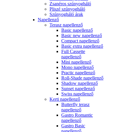
Zsanéros szúnyogháló
Pliszé szúnyogháló
Szúnyogháló árak
Napellenző
Terasz napellenző
Basic napellenző
Basic new napellenző
Compact napellenző
Basic extra napellenző
Full Cassette
napellenző
Mini napellenző
Mono napellenző
Practic napellenző
Roll-Shade napellenző
Shadow napellenző
Sunset napellenző
Swiss napellenző
Kerti napellenző
Butterfly terasz
napellenző
Gastro Romantic
napellenző
Gastro Basic
napellenző