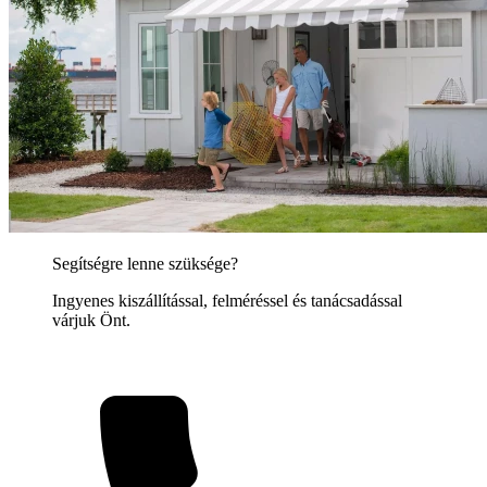
Segítségre lenne szüksége?
Ingyenes kiszállítással, felméréssel és tanácsadással
várjuk Önt.