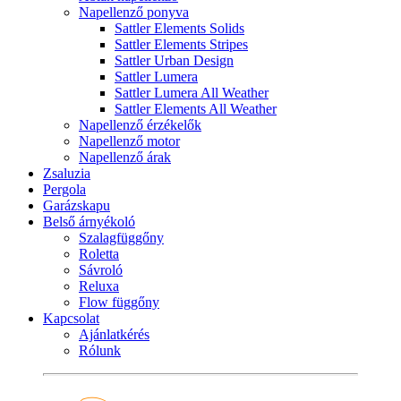
Napellenző ponyva
Sattler Elements Solids
Sattler Elements Stripes
Sattler Urban Design
Sattler Lumera
Sattler Lumera All Weather
Sattler Elements All Weather
Napellenző érzékelők
Napellenző motor
Napellenző árak
Zsaluzia
Pergola
Garázskapu
Belső árnyékoló
Szalagfüggőny
Roletta
Sávroló
Reluxa
Flow függőny
Kapcsolat
Ajánlatkérés
Rólunk