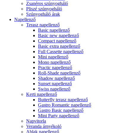
Zsanéros szúnyogháló
Pliszé szúnyogháló
Szúnyogháló árak
Napellenző
Terasz napellenző
Basic napellenző
Basic new napellenző
Compact napellenző
Basic extra napellenző
Full Cassette napellenző
Mini napellenző
Mono napellenző
Practic napellenző
Roll-Shade napellenző
Shadow napellenző
Sunset napellenző
Swiss napellenző
Kerti napellenző
Butterfly terasz napellenző
Gastro Romantic napellenző
Gastro Basic napellenző
Mini Party napellenző
Napvitorla
Veranda árnyékoló
Ablak napellenző